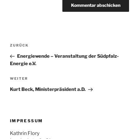
Beitragsnavigation
Vorheriger
ZURÜCK
Beitrag
Energiewende – Veranstaltung der Südpfalz-
Energie e.V.
Nächster
WEITER
Beitrag
Kurt Beck, Ministerpräsident a.D.
IMPRESSUM
Kathrin Flory