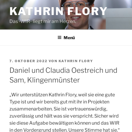
Zum
KATHRIN FLORY
Inhalt
springen
Das -WIR- liegt mir am Herzen.
Menü
VERÖFFENTLICHT
7. OKTOBER 2022
VON
KATHRIN FLORY
AM
Daniel und Claudia Oestreich und
Sam, Klingenmünster
„Wir unterstützen Kathrin Flory, weil sie eine gute
Type ist und wir bereits gut mit ihr in Projekten
zusammenarbeiten. Sie ist vertrauenswürdig,
zuverlässig und hält was sie verspricht. Sicher wird
sie diese Aufgabe bewältigen können und das WIR
in den Vordergrund stellen. Unsere Stimme hat sie.“