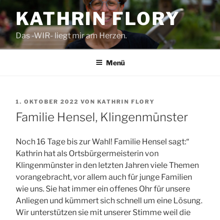
Zum
KATHRIN FLORY
Inhalt
springen
Das -WIR- liegt mir am Herzen.
Menü
VERÖFFENTLICHT
1. OKTOBER 2022
VON
KATHRIN FLORY
AM
Familie Hensel, Klingenmünster
Noch 16 Tage bis zur Wahl! Familie Hensel sagt:“
Kathrin hat als Ortsbürgermeisterin von
Klingenmünster in den letzten Jahren viele Themen
vorangebracht, vor allem auch für junge Familien
wie uns. Sie hat immer ein offenes Ohr für unsere
Anliegen und kümmert sich schnell um eine Lösung.
Wir unterstützen sie mit unserer Stimme weil die