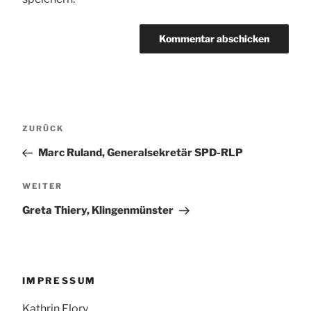
Beitragsnavigation
Vorheriger
ZURÜCK
Beitrag
Marc Ruland, Generalsekretär SPD-RLP
Nächster
WEITER
Beitrag
Greta Thiery, Klingenmünster
IMPRESSUM
Kathrin Flory