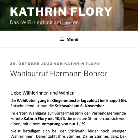
Zum
KATHRIN FLORY
Inhalt
springen
Das -WIR- liegt mir am Herzen.
Menü
VERÖFFENTLICHT
29. OKTOBER 2022
VON
KATHRIN FLORY
AM
Wahlaufruf Hermann Bohrer