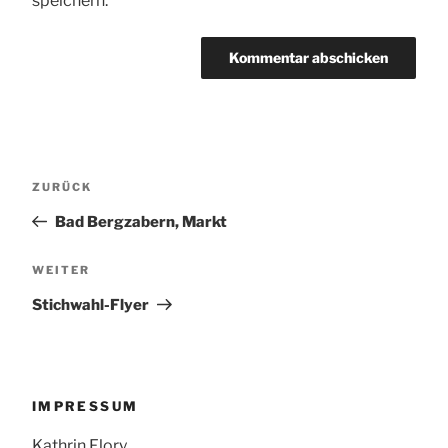
speichern.
Beitragsnavigation
Vorheriger
ZURÜCK
Beitrag
Bad Bergzabern, Markt
Nächster
WEITER
Beitrag
Stichwahl-Flyer
IMPRESSUM
Kathrin Flory