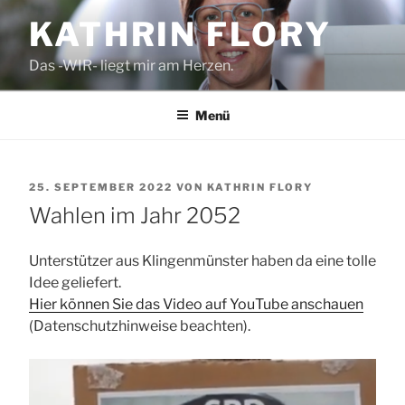
Zum
KATHRIN FLORY
Inhalt
springen
Das -WIR- liegt mir am Herzen.
Menü
VERÖFFENTLICHT
25. SEPTEMBER 2022
VON
KATHRIN FLORY
AM
Wahlen im Jahr 2052
Unterstützer aus Klingenmünster haben da eine tolle
Idee geliefert.
Hier können Sie das Video auf YouTube anschauen
(Datenschutzhinweise beachten).