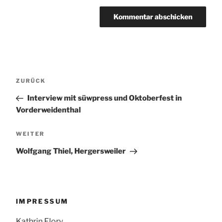
Beitragsnavigation
Vorheriger
ZURÜCK
Beitrag
Interview mit süwpress und Oktoberfest in
Vorderweidenthal
Nächster
WEITER
Beitrag
Wolfgang Thiel, Hergersweiler
IMPRESSUM
Kathrin Flory