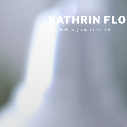
Zum
Inhalt
KATHRIN FL
springen
Das -WIR- liegt mir am Herzen.