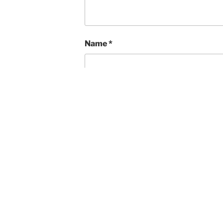
Name
*
E-Mail-Adresse
*
Website
Name, E-Mail-Adresse und Websit
Kommentar speichern.