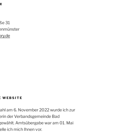
M
ße 31
enmünster
ory.de
E WEBSITE
wahl am 6. November 2022 wurde ich zur
erin der Verbandsgemeinde Bad
gewählt. Amtsübergabe war am 01. Mai
elle ich mich Ihnen vor.