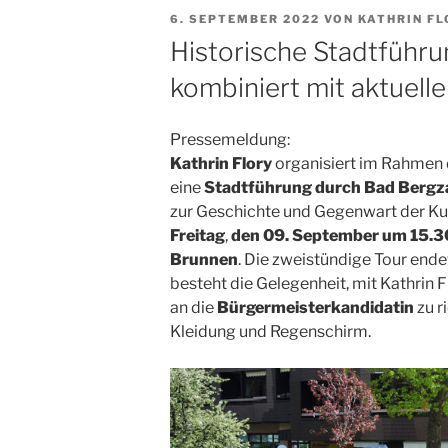
VERÖFFENTLICHT
6. SEPTEMBER 2022
VON
KATHRIN FL
AM
Historische Stadtführu
kombiniert mit aktuel
Pressemeldung:
Kathrin Flory
organisiert im Rahmen 
eine
Stadtführung durch Bad Bergz
zur Geschichte und Gegenwart der Kur
Freitag
,
den 09. September
um 15.3
Brunnen
. Die zweistündige Tour end
besteht die Gelegenheit, mit Kathrin
an die
Bürgermeisterkandidatin
zu r
Kleidung und Regenschirm.