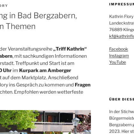
IMPRESSU
ORY
ng in Bad Bergzabern,
Kathrin Flory
Landeckstra
len Themen
76889 Kling
kf@kathrinfl
der Veranstaltungsreihe
„Triff Kathrin“
Facebook
Instagram
abern
, mit sachkundigen Informationen
YouTube
stadt. Treffpunkt und Start ist am
0 Uhr
im
Kurpark am Amberger
et auf dem Marktplatz. Anschließend
 Flory ins Gespräch zu kommen und
Fragen
ichten. Empfohlen werden wetterfeste
ÜBER DIES
In der Stich
Bürgermeist
Bergzabern 
2023. Hier st