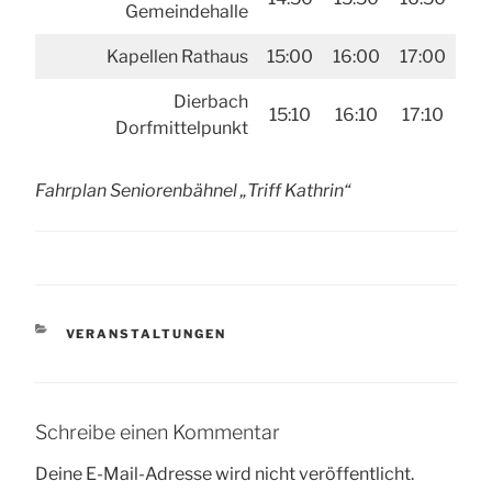
Gemeindehalle
Kapellen Rathaus
15:00
16:00
17:00
Dierbach
15:10
16:10
17:10
Dorfmittelpunkt
Fahrplan Seniorenbähnel „Triff Kathrin“
KATEGORIEN
VERANSTALTUNGEN
Schreibe einen Kommentar
Deine E-Mail-Adresse wird nicht veröffentlicht.