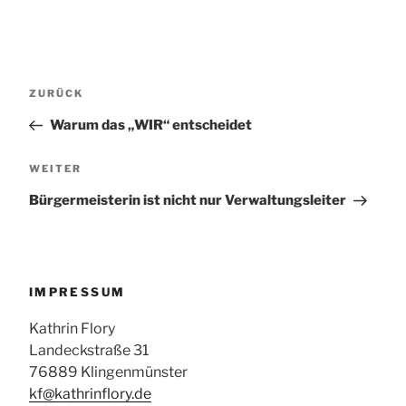
Beitragsnavigation
Vorheriger
ZURÜCK
Beitrag
Warum das „WIR“ entscheidet
Nächster
WEITER
Beitrag
Bürgermeisterin ist nicht nur Verwaltungsleiter
IMPRESSUM
Kathrin Flory
Landeckstraße 31
76889 Klingenmünster
kf@kathrinflory.de