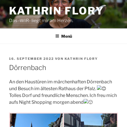
Zum
KATHRIN FLORY
Inhalt
springen
Das -WIR- liegt mir am Herzen.
Menü
VERÖFFENTLICHT
16. SEPTEMBER 2022
VON
KATHRIN FLORY
AM
Dörrenbach
An den Haustüren im märchenhaften Dörrenbach
und Besuch im ältesten Rathaus der Pfalz.
Tolles Dorf und freundliche Menschen. Ich freu mich
aufs Night Shopping morgen abend